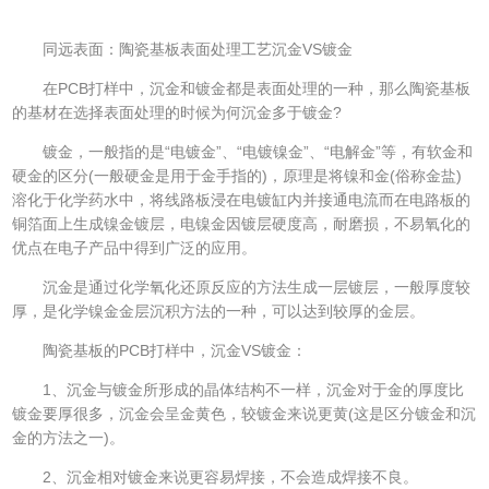
同远表面：陶瓷基板表面处理工艺沉金VS镀金
在PCB打样中，沉金和镀金都是表面处理的一种，那么陶瓷基板
的基材在选择表面处理的时候为何沉金多于镀金?
镀金，一般指的是“电镀金”、“电镀镍金”、“电解金”等，有软金和
硬金的区分(一般硬金是用于金手指的)，原理是将镍和金(俗称金盐)
溶化于化学药水中，将线路板浸在电镀缸内并接通电流而在电路板的
铜箔面上生成镍金镀层，电镍金因镀层硬度高，耐磨损，不易氧化的
优点在电子产品中得到广泛的应用。
沉金是通过化学氧化还原反应的方法生成一层镀层，一般厚度较
厚，是化学镍金金层沉积方法的一种，可以达到较厚的金层。
陶瓷基板的PCB打样中，沉金VS镀金：
1、沉金与镀金所形成的晶体结构不一样，沉金对于金的厚度比
镀金要厚很多，沉金会呈金黄色，较镀金来说更黄(这是区分镀金和沉
金的方法之一)。
2、沉金相对镀金来说更容易焊接，不会造成焊接不良。