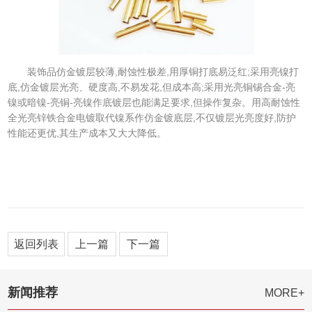
装饰品仿金镀层较薄,耐蚀性极差,用厚铜打底易泛红;采用亮镍打
底,仿金镀层光亮、硬度高,不易发花,但成本高;采用光亮铜锡合金-亮
镍或暗镍-亮铜-亮镍作底镀层也能满足要求,但操作复杂。用高耐蚀性
全光亮锌铁合金电镀取代镍系作仿金镀底层,不仅镀层光亮度好,防护
性能还更优,其生产成本又大大降低。
返回列表
上一篇
下一篇
新闻推荐
MORE+