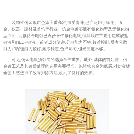
装饰性仿金镀层色泽庄重高雅,深受青睐,已广泛用于家用、五
金、仪器、建材及首饰等行业。仿金电镀溶液有氰化物型及无氰化物
型2种。无氰仿金电镀已逐步替代氰化电镀,但其底层主要用焦磷酸盐
镀液和HEDP镀液。前者成分复杂,分散能力不够,较难控制;后者分散
能力和深镀能力较好,溶液稳定,色泽均匀,但光亮度不够。
可见,仿金电镀预镀层的选择至关重要。此外,基体的前处理、仿
金镀工艺及其镀后处理的选用亦要得当。以锌铁合金为底层,对仿金镀
全套工艺进行了故障排除方法,收到了良好的效果。