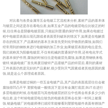
对比着与各类金属等五金电镀工艺流程来分析,素材产品的基本体
与镀层之间还是存在着电位差,如果五金产品的电镀层电位比较正的时
候,往往将会是阴极电镀层面,只能起到普通的保护作用,如果在电镀过
程中电镀层表面出现孔隙或者表面受到破坏的情况下,如果是在电解质
存在的情况下,产品素材的基本主体首先受到化学物质的腐蚀,如我们
经常用到的钢铁来进行电镀铜的加工作业;如果镀层表面的电位是负,
我们就称其为阳极电镀层,不仅有机械的普通保护作用,还有电化学式
的基本保护作用,腐蚀的时候往往是电镀层先腐蚀,如果是用钢铁来电
镀锌,铭扬电镀厂首先将废旧镀锌产品退镀产品的锌层后,看到的素材
工件表面仍然是完好的产品素材,很少受到天气因素或者其他原因的腐
蚀,就是这么个原理或者原因。
如果是电镀过铜的一些五金电镀产品,其产品的表面底层往往会被
腐蚀得凹凸不平.塑胶电镀一般情况下是没有金属打底层,BUT:在进行
多层电镀的时候,在电镀层与其他电镀层的区位中也将会有多多少少的
电位差,这个时候电镀层电位较负的电镀表层将会在第一时间上被腐
蚀,铭扬电镀厂的电镀师傅们就经常能够看到塑胶电镀件表面有锈蚀产